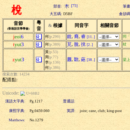
[75]
部首:
筆畫
梲
大五碼:
D5BF
倉頡碼
粵
音節
&
根據
同音字
相關音節
音
(香港語言學學會)
j
eoi
6
銳
,
裔
,
睿
何
(p.296)
同
[11..]
t
yut
3
莌
,
脫
,
挩
何
(p.389)
杖
[2..]
黃
(p.53)
周
(p.77)
z
yut
3
蠿
,
敪
,
蕝
[38..]
梁
李
(p.136)
何
(p.386)
搜索次數: 14234
配搭點:
Unicode:
U+68B2
漢語大字典:
Pg.1217
普通話:
康熙字典:
Pg.0459.060
英譯:
joist; cane, club; king-post
Matthews:
No.1279