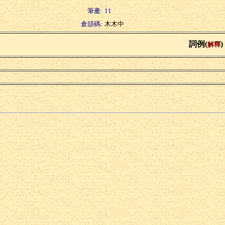
筆畫:
11
倉頡碼:
木木中
詞例(
)
解釋
縛
椽