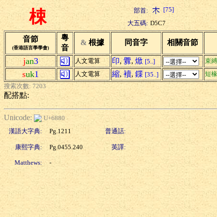
[75]
部首:
梀
大五碼:
D5C7
粵
音節
&
根據
同音字
相關音節
音
(香港語言學學會)
j
an
3
印
,
釁
,
焮
人文電算
束
[5..]
s
uk
1
縮
,
襩
,
鏼
人文電算
短
[35..]
搜索次數: 7203
配搭點:
Unicode:
U+6880
漢語大字典:
Pg.1211
普通話:
康熙字典:
Pg.0455.240
英譯:
Matthews:
-