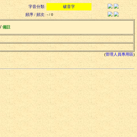
字音分類:
破音字
頻序 / 頻次:
- / 0
 /
備註
(
管理人員專用區
)