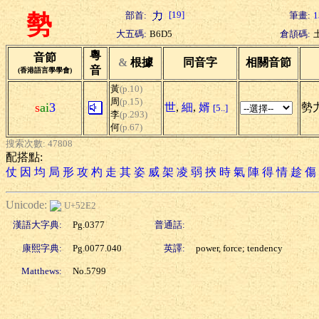
[19]
部首:
筆畫:
1
勢
大五碼:
B6D5
倉頡碼:
粵
音節
&
根據
同音字
相關音節
音
(香港語言學學會)
黃
(p.10)
周
(p.15)
s
ai
3
世
,
細
,
婿
勢
[5..]
李
(p.293)
何
(p.67)
搜索次數: 47808
配搭點:
仗
因
均
局
形
攻
杓
走
其
姿
威
架
凌
弱
挾
時
氣
陣
得
情
趁
傷
Unicode:
U+52E2
漢語大字典:
Pg.0377
普通話:
康熙字典:
Pg.0077.040
英譯:
power, force; tendency
Matthews:
No.5799