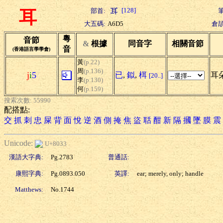
[128]
部首:
筆
耳
大五碼:
A6D5
倉頡
粵
音節
&
根據
同音字
相關音節
音
(香港語言學學會)
黃
(p.22)
周
(p.136)
j
i
5
已
,
鉯
,
栮
耳
[20..]
李
(p.130)
何
(p.159)
搜索次數: 55990
配搭點:
交
抓
刺
忠
屎
背
面
悅
逆
酒
側
掩
焦
盜
聒
酣
新
隔
摑
墜
膜
震
Unicode:
U+8033
漢語大字典:
Pg.2783
普通話:
康熙字典:
Pg.0893.050
英譯:
ear; merely, only; handle
Matthews:
No.1744