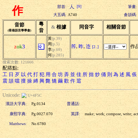
[9]
部首:
筆畫:
作
大五碼:
A740
倉頡碼:
粵
音節
&
根據
同音字
相關音節
音
(香港語言學學會)
黃
(p.39)
周
(p.5)
z
ok
3
筰
,
昨
,
迮
作品
[2..]
李
(p.69)
何
(p.285)
搜索次數: 121666
配搭點:
工
日
歹
以
代
打
犯
用
合
坊
弄
並
佳
所
拙
炒
俑
則
為
述
風
倀
震
頡
噹
擅
操
縛
興
斃
矯
繭
歡
仵
逭
Unicode:
U+4F5C
漢語大字典:
Pg.0134
普通話:
康熙字典:
Pg.0027.070
英譯:
make; work; compose, write; act
Matthews:
No.6780