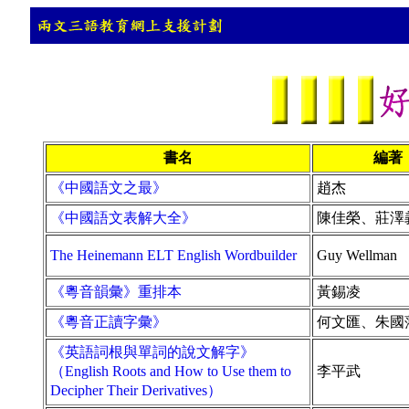
書名
編著
《中國語文之最》
趙杰
《中國語文表解大全》
陳佳榮、莊澤
The Heinemann ELT English Wordbuilder
Guy Wellman
《粵音韻彙》重排本
黃錫凌
《粵音正讀字彙》
何文匯、朱國
《英語詞根與單詞的說文解字》
（English Roots and How to Use them to
李平武
Decipher Their Derivatives）