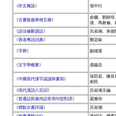
《作文雜談》
張中行
俞樾、劉師培
《古書疑義舉例五種》
達、馬敘倫、
《語法修辭講話》
呂叔湘、朱德
《香港粵語詞典》
鄭定歐
《字辨》
顧雄藻
《文字學概要》
裘錫圭
張田若、陳良
《中國當代漢字認讀與書寫》
衛民
《現代漢語八百詞》
呂叔湘主編
《普通話與廣州話常用句型對譯》
梁雅玲
《標點古書評議》
呂叔湘
《妙趣邏輯168》
黃紹汪、傅希