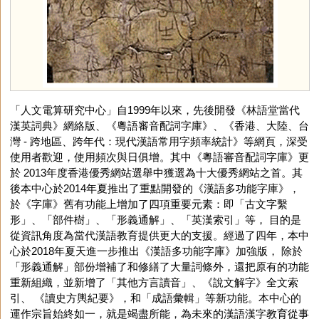
「人文電算研究中心」自1999年以來，先後開發《林語堂當代
漢英詞典》網絡版、《粵語審音配詞字庫》、《香港、大陸、台
灣 - 跨地區、跨年代：現代漢語常用字頻率統計》等網頁，深受
使用者歡迎，使用頻次與日俱增。其中《粵語審音配詞字庫》更
於 2013年度香港優秀網站選舉中獲選為十大優秀網站之首。其
後本中心於2014年夏推出了重點開發的《漢語多功能字庫》，
於《字庫》舊有功能上增加了四項重要元素：即「古文字繫
形」、「部件樹」、「形義通解」、「英漢索引」等， 目的是
從資訊角度為當代漢語教育提供更大的支援。經過了四年，本中
心於2018年夏天進一步推出《漢語多功能字庫》加強版， 除於
「形義通解」部份增補了和修繕了大量詞條外，還把原有的功能
重新組織，並新增了「其他方言讀音」、《說文解字》全文索
引、 《讀史方輿紀要》，和「成語彙輯」等新功能。本中心的
運作宗旨始終如一，就是竭盡所能，為未來的漢語漢字教育從事