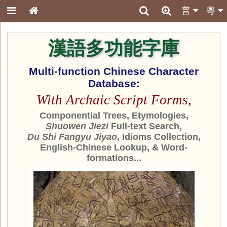
普
粵
漢語多功能字庫
Multi-function Chinese Character
Database:
With Archaic Script Forms,
Componential Trees, Etymologies,
Shuowen Jiezi
Full-text Search,
Du Shi Fangyu Jiyao
, Idioms Collection,
English-Chinese Lookup, & Word-
formations...