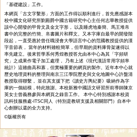
「基礎建設」工作。
本網頁「古文字繫形」方面的工作得以順利進行，首先應感謝本
校中國文化研究所劉殿爵中國古籍研究中心主任何志華教授提供
該中心開發的甲骨文及金文字形， 以及睡虎地秦簡、馬王堆帛
書中的完整的竹簡、帛書圖片和釋文。又本字庫自最早的開發階
段起，一直受惠於曾任職浸會大學語言中心的范國教授提供的漢
字音節表， 當年的材料雖較簡單，但早期的資料庫骨架遂得以
率先建立。後來哲學系何秀煌教授答允由本中心為其「字頻研
究」之成果作電子加工處理， 乃有上述《現代漢語常用字頻率
統計》這雖曲高和寡，但實極重要的網頁的製作。近年本中心就
歷史地理資料的整理與南京三江學院歷史與文化地圖中心許盤清
教授取得聯繫， 並在其支援下把《讀史方輿紀要》吸納作為字
庫的一個組模，特此致謝。本校新雅中國語文研習所前導師陳京
英女士曾義務參與本網頁之錄音工作。 本中心特別感謝本校資
訊科技服務處-ITSC同人（特別是教研支援及相關部門）自本中
心創辦以還的全力支持。
©版權所有