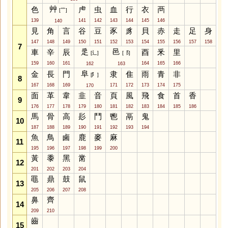
艸
色
虍
虫
血
行
衣
襾
[⺿]
139
141
142
143
144
145
146
140
見
角
言
谷
豆
豕
豸
貝
赤
走
足
身
147
148
149
150
151
152
153
154
155
156
157
158
7
辵
邑
車
辛
辰
酉
釆
里
[⻍]
[⻏]
159
160
161
164
165
166
162
163
阜
金
長
門
隶
隹
雨
青
非
[⻖]
8
167
168
169
171
172
173
174
175
170
面
革
韋
韭
音
頁
風
飛
食
首
香
9
176
177
178
179
180
181
182
183
184
185
186
馬
骨
高
髟
鬥
鬯
鬲
鬼
10
187
188
189
190
191
192
193
194
魚
鳥
鹵
鹿
麥
麻
11
195
196
197
198
199
200
黃
黍
黑
黹
12
201
202
203
204
黽
鼎
鼓
鼠
13
205
206
207
208
鼻
齊
14
209
210
齒
15