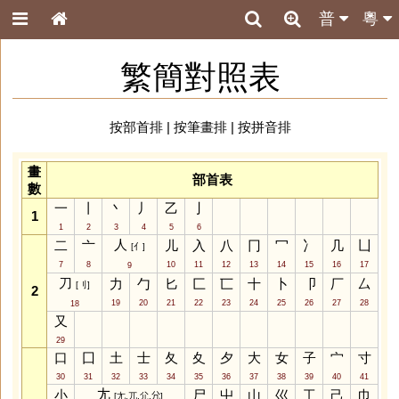
普
粵
繁簡對照表
按部首排
|
按筆畫排
|
按拼音排
畫
部首表
數
一
丨
丶
丿
乙
亅
1
1
2
3
4
5
6
人
二
亠
儿
入
八
冂
冖
冫
几
凵
[亻]
7
8
10
11
12
13
14
15
16
17
9
刀
力
勹
匕
匚
匸
十
卜
卩
厂
厶
[刂]
2
19
20
21
22
23
24
25
26
27
28
18
又
29
口
囗
土
士
夂
夊
夕
大
女
子
宀
寸
30
31
32
33
34
35
36
37
38
39
40
41
𡯁
小
尸
屮
山
巛
工
己
巾
[尢,兀,尣,𡯂]