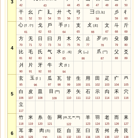
3
42
44
45
46
47
48
49
50
43
彐
干
幺
广
廴
廾
弋
弓
彡
彳
[⺕,⺔]
51
52
53
54
55
56
57
59
60
58
心
手
攴
戈
戶
支
文
斗
斤
[忄,㣺]
[扌]
[攵]
62
63
65
67
68
69
61
64
66
歹
方
无
日
曰
月
木
欠
止
殳
毋
[歺]
70
71
72
73
74
75
76
77
79
80
78
4
水
火
爪
比
毛
氏
气
父
爻
[氵,氺]
[灬]
[爫]
81
82
83
84
88
89
85
86
87
犬
爿
片
牙
牛
[犭]
90
91
92
93
94
玉
玄
瓜
瓦
甘
生
用
田
疋
疒
癶
[⺩]
95
97
98
99
100
101
102
103
104
105
96
目
白
皮
皿
矛
矢
石
示
禸
禾
穴
[罒]
5
106
107
108
110
111
112
113
114
115
116
109
立
117
网
竹
米
糸
缶
羊
羽
老
而
耒
[⺵,⺴,罓,罒]
118
119
120
121
123
124
125
126
127
122
肉
耳
聿
臣
自
至
臼
舌
舛
舟
艮
[⺼]
6
128
129
131
132
133
134
135
136
137
138
130