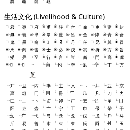
麑
黽
龍
龜
生活文化 (Livelihood & Culture)
君
專
府
甫
靜
付
侖
吏
妻
封
無
義
聿
覃
豊
邑
金
隊
青
食
鬼
黑
龠
𠩺
𠬝
丹
任
兄
其
冒
周
商
嗇
士
必
戌
我
折
方
旨
樂
畀
至
行
言
豈
酋
門
高
鬳
㐭
㒳
䇂
𠓛
𢦔
㚔
㫃
丁
万
乚
丌
且
丙
丯
主
乂
井
亞
京
冃
冖
几
亯
俎
冂
冊
凡
刀
力
匸
吕
囗
匚
卜
卣
卯
厂
叀
單
囧
壴
壺
宀
宁
工
巾
帚
帶
干
幺
广
弋
弓
彔
戈
戉
戊
戶
斗
爿
斤
易
曾
朿
束
東
氏
爵
玉