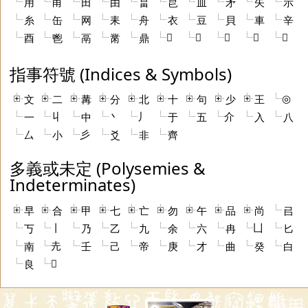
用
甬
田
由
畐
皀
皿
矛
矢
示
糸
缶
网
耒
舟
衣
豆
貝
車
辛
𠀠
𠃬
𠓠
𠦒
𤰈
酉
鬯
鬲
黹
鼎
指事符號 (Indices & Symbols)
◎
文
二
冓
分
北
十
句
少
王
丩
丶
丿
介
一
中
于
五
入
八
彡
厶
小
爻
非
齊
多義或未定 (Polysemies &
Indeterminates)
早
合
甲
七
亡
勿
午
品
尚
㠯
丨
凵
丂
乃
乙
九
余
六
冉
匕
圥
南
壬
己
帝
庚
才
曲
癸
白
𧷏
良