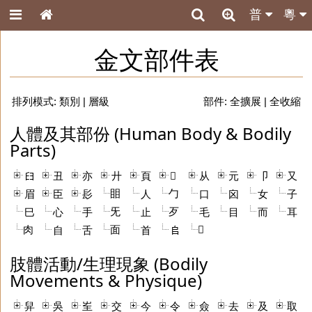
普
粵
金文部件表
排列模式:
類別
|
層級
部件:
全擴展
|
全收縮
人體及其部份 (Human Body & Bodily
Parts)
𦥑
丑
亦
廾
頁
𠨍
从
元
卩
又
䀠
勹
眉
臣
髟
人
口
囟
女
子
旡
歹
巳
心
手
止
毛
目
而
耳
肉
面
𠬜
自
舌
首
𠂤
肢體活動/生理現象 (Bodily
Movements & Physique)
舁
吳
㞷
交
今
令
僉
去
及
取