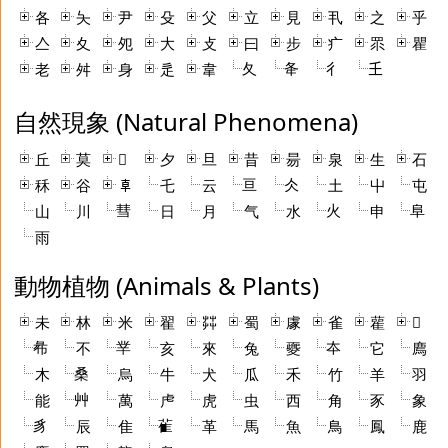
各
夨
尹
殳
父
立
見
丮
之
乎
亼
夊
夗
大
攴
曰
步
疒
眔
瞿
夂
夅
彳
𡈼
老
舛
身
辵
韋
自然現象 (Natural Phenomena)
丘
莫
𣶃
夕
旦
昔
昜
泉
生
石
亘
仌
秝
谷
𠦝
乇
云
土
屮
屯
彗
火
阜
山
川
日
月
气
水
申
雨
動物植物 (Animals & Plants)
未
林
米
翟
茻
蜀
豦
雀
雚
𢆶
㣇
丵
夲
不
亥
來
兔
夒
它
廌
桑
木
烏
牛
犬
瓜
禾
竹
羊
羽
艸
能
萬
虍
虎
虫
西
角
豕
象
豸
雈
辰
隹
革
馬
魚
鳥
鳳
鹿