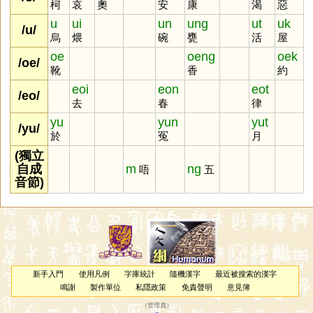
柯
哀
奧
安
康
渴
惡
u
ui
un
ung
ut
uk
/u/
烏
煨
碗
甕
活
屋
oe
oeng
oek
/oe/
靴
香
約
eoi
eon
eot
/eo/
去
春
律
yu
yun
yut
/yu/
於
冤
月
(獨立
自成
m
ng
唔
五
音節)
新手入門
使用凡例
字庫統計
隨機漢字
最近被搜索的漢字
鳴謝
製作單位
私隱政策
免責聲明
意見簿
（
管理員
）