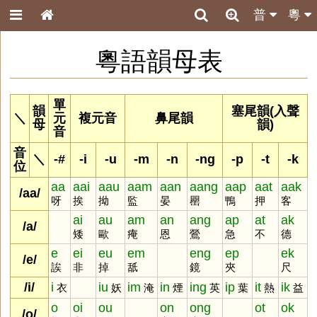
普
粵
粵語韻母表
單
韻
塞尾韻(入聲
＼
元
複元音
鼻尾韻
母
韻)
音
音
＼
-#
-i
-u
-m
-n
-ng
-p
-t
-k
位
aa
aai
aau
aam
aan
aang
aap
aat
aak
/aa/
呀
挨
拗
監
晏
罌
鴨
押
客
ai
au
am
an
ang
ap
at
ak
/a/
矮
歐
痷
恩
鶯
急
不
德
e
ei
eu
em
eng
ep
ek
/e/
誒
非
掉
舐
鏡
夾
尺
/i/
i
iu
im
in
ing
ip
it
ik
衣
妖
淹
煙
英
葉
熱
益
o
oi
ou
on
ong
ot
ok
/o/