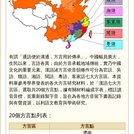
有謂「通語便於溝通，方言用於傳承」。中國幅員廣大，
生民以來，言語各異；由於方音承載地域傳統，實乃中國
文化的重要元素。漢語諸方言依音韻條件可分為官話、吳
語、贛語、湘語、閩語、粵語、客家話七大方言區。本資
料庫參考學界發表的各大方言研究材料，於「漢語七大方
言區」選取共20個方言點，據有關材料編成字表，標註讀
音音標，並重新錄製字音，旨在為各地方音留下書面記錄
與有聲資源，以利語文教育與學術研究。
20個方言點列表：
方言區
方言點
濟南