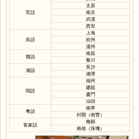
太原
官話
南京
武漢
西安
上海
吳語
杭州
溫州
南昌
贛語
黎川
長沙
湘語
湘潭
福州
建甌
閩語
廈門
汕頭
南寧
粵語
封開（南豐）
梅縣
客家話
南雄（珠璣）