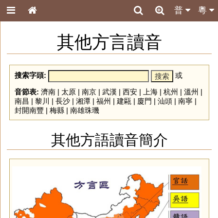
普
粵
其他方言讀音
搜索字頭:
或
音節表:
濟南
|
太原
|
南京
|
武漢
|
西安
|
上海
|
杭州
|
溫州
|
南昌
|
黎川
|
長沙
|
湘潭
|
福州
|
建甌
|
廈門
|
汕頭
|
南寧
|
封開南豐
|
梅縣
|
南雄珠璣
其他方語讀音簡介