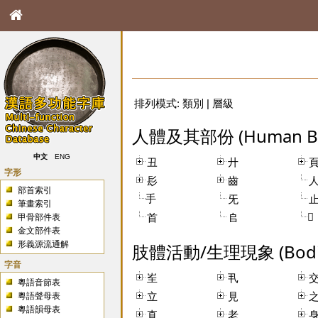
排列模式:
類別
|
層級
人體及其部份 (Human Body
中文
ENG
丑
廾
字形
髟
齒
部首索引
手
旡
筆畫索引
𠬜
首
𠂤
甲骨部件表
金文部件表
形義源流通解
肢體活動/生理現象 (Bodily 
字音
㞷
丮
粵語音節表
立
見
粵語聲母表
粵語韻母表
直
老