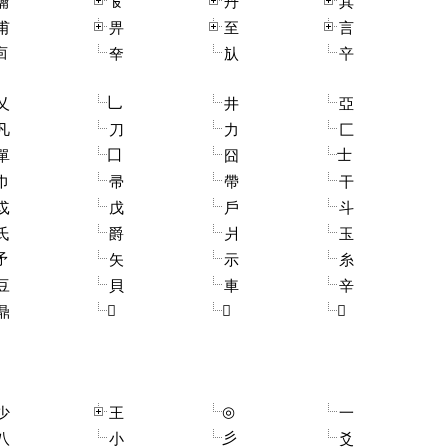
龠
𠬝
丹
其
甫
畀
至
言
㐭
㚔
㫃
䇂
乚
乂
井
亞
凡
刀
力
匚
囗
士
單
囧
巾
帚
帶
干
戉
戊
戶
斗
氏
爵
爿
玉
矛
矢
示
糸
豆
貝
車
辛
𠀠
𠃬
𤰈
鼎
◎
少
王
一
彡
八
小
爻