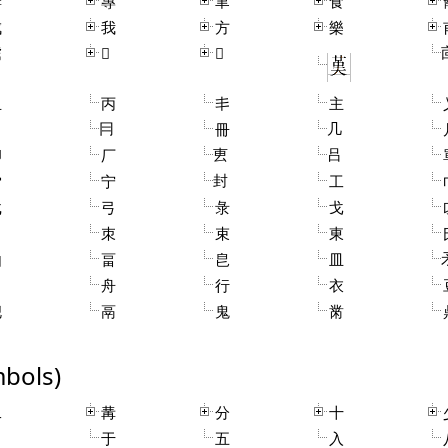
妻
專
聿
食
戌
我
方
樂
鬳
𠓛
𢦔
且
丙
丯
主
冃
几
冊
叀
吕
卯
厂
封
宀
宁
工
弋
弓
彔
戈
曾
朿
束
東
由
畐
皀
皿
舟
行
衣
鬯
鬲
鬼
黹
bols)
二
冓
分
十
于
五
入