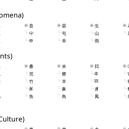
omena)
巢
昔
昜
生
土
屮
屯
山
火
申
阜
雨
nts)
果
桑
米
茻

夲
兔
兕
夒
羽
禾
竹
羊
角
豕
象
豸
馬
魚
鳥
鳳
ulture)