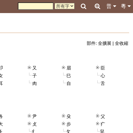
普
粵
部件:
全擴展
|
全收縮
卩
又
眉
臣
女
子
巳
心
耳
肉
自
舌
各
尹
殳
父
大
攴
步
疒
夅
彳
攵
舁