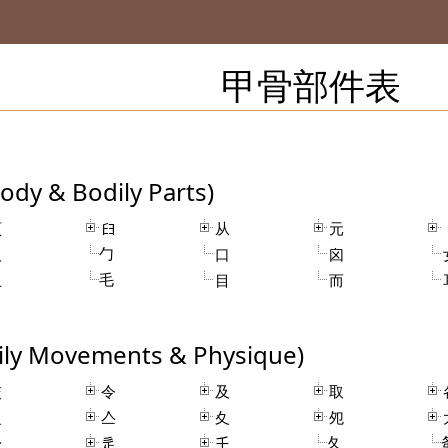
甲骨部件表
 & Bodily Parts)
頁
𦥑
从
元
勹
人
口
囟
毛
止
目
而
Movements & Physique)
交
令
及
取
之
亼
夊
夗
夂
身
辵
𡈼