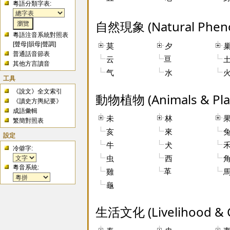
粵語分類字表:
自然現象 (Natural Phen
粵語注音系統對照表
[
聲母
|
韻母
|
聲調
]
莫
夕
普通話音節表
亘
云
其他方言讀音
气
水
工具
《說文》全文索引
動物植物 (Animals & Pla
《讀史方輿紀要》
成語彙輯
未
林
繁簡對照表
亥
來
設定
牛
犬
冷僻字:
虫
西
粵音系統:
革
雞
龜
生活文化 (Livelihood & C