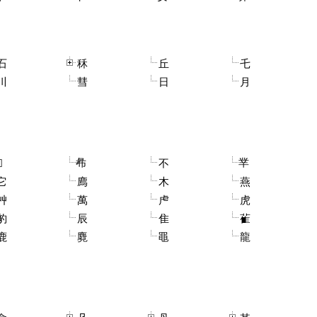
石
秝
丘
乇
川
彗
日
月
㣇
丵

不
它
廌
木
燕
艸
萬
虍
虎
豹
辰
隹
雈
鹿
麑
黽
龍