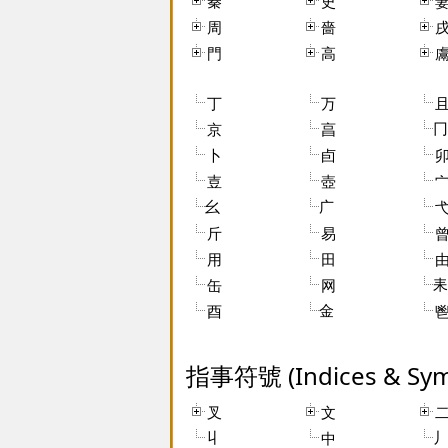
秦
史
周
嗇
門
高
丁
万
冂
京
亯
卜
卣
壴
壺
幺
广
斤
易
用
田
耒
缶
网
金
酉
指事符號 (Indices & Sym
叉
文
丩
丿
中