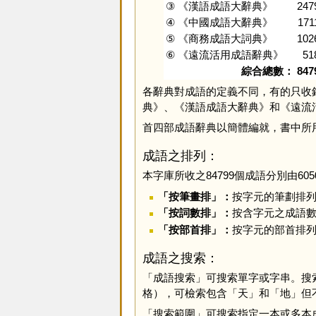
③
《漢語成語大辭典》
247
④
《中國成語大辭典》
171
⑤
《商務成語大詞典》
102
⑥
《遠流活用成語辭典》
51
綜合總數：
847
各辭典對成語的定義不同，有的只收
典》、《漢語成語大辭典》和《遠流
首四部成語辭典以簡體編就，書中所
成語之排列：
本字庫所收之84799個成語分別由6
「按筆畫排」：
按字元的筆劃排
「按詞數排」：
按含字元之成語
「按部首排」：
按字元的部首排
成語之搜索：
「成語搜索」可搜索單字或字串。搜
格），可檢索包含「天」和「地」但
「搜索範圍」可搜索指定一本或多本