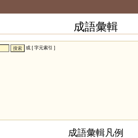
成語彙輯
或 [
字元索引
]
成語彙輯凡例