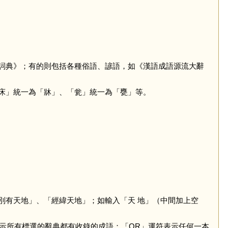
詞典》；有的則包括各種俗語、諺語，如《漢語成語源流大辭
床」統一為「牀」、「瓮」統一為「甕」等。
別有天地」、「經緯天地」；如輸入「天 地」（中間加上空
示所有標選的辭典都有收錄的成語；「OR」運符表示任何一本