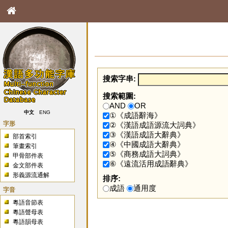
搜索字串:
搜索範圍:
AND
OR
中文
ENG
①《成語辭海》
字形
②《漢語成語源流大詞典》
③《漢語成語大辭典》
部首索引
④《中國成語大辭典》
筆畫索引
⑤《商務成語大詞典》
甲骨部件表
⑥《遠流活用成語辭典》
金文部件表
形義源流通解
排序:
成語
通用度
字音
粵語音節表
粵語聲母表
粵語韻母表