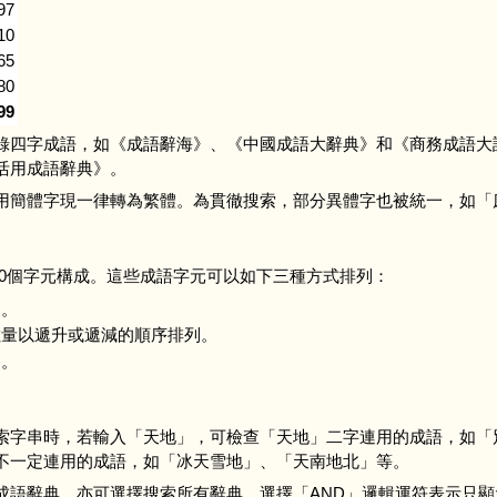
97
10
65
80
99
錄四字成語，如《成語辭海》、《中國成語大辭典》和《商務成語大
活用成語辭典》。
用簡體字現一律轉為繁體。為貫徹搜索，部分異體字也被統一，如「
050個字元構成。這些成語字元可以如下三種方式排列：
列。
數量以遞升或遞減的順序排列。
列。
索字串時，若輸入「天地」，可檢查「天地」二字連用的成語，如「
不一定連用的成語，如「冰天雪地」、「天南地北」等。
成語辭典，亦可選擇搜索所有辭典。選擇「AND」邏輯運符表示只顯