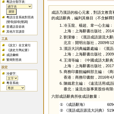
粵語分類字表:
成語乃漢語的核心元素，對語文教育
粵語注音系統對照表
的成語辭典，編列其條目（不含解釋
[
聲母
|
韻母
|
聲調
]
冷玉龍、楊超、韋一心主編：
普通話音節表
上海：上海辭書出版社，2014
其他方言讀音
劉潔修：《漢語成語源流大辭
工具
北京：開明出版社，2009年1
《說文》全文索引
漢語大詞典編纂處編：《漢語
《讀史方輿紀要》
上海：上海辭書出版社，2009
成語彙輯
王濤等編：《中國成語大辭典
繁簡對照表
上海：上海辭書出版社，2017
設定
商務印書館編輯部主編：《商
冷僻字:
香港：商務印書館，2016年4
陳鐵君主編：《遠流活用成語
粵音系統:
臺北：遠流出版事業股份有限公
六部成語辭典所收成語數量：
①
《成語辭海》
609
②
《漢語成語源流大詞典》
519