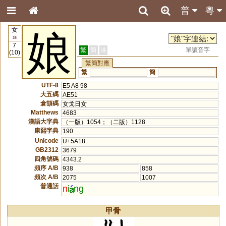
普
粵
女
娘
38
7
繁
簡
港
單讀音字
(10)
繁簡對應
繁
簡
UTF-8
E5 A8 98
大五碼
AE51
倉頡碼
女戈日女
Matthews
4683
漢語大字典
（一版）1054；（二版）1128
康熙字典
190
Unicode
U+5A18
GB2312
3679
四角號碼
4343.2
頻序 A/B
938
858
頻次 A/B
2075
1007
普通話
n
i
ng
甲骨