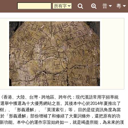
普
粵
《香港、大陸、台灣 - 跨地區、跨年代：現代漢語常用字頻率統
選舉中獲選為十大優秀網站之首。其後本中心於2014年夏推出了
樹」、「形義通解」、「英漢索引」等， 目的是從資訊角度為當
 除於「形義通解」部份增補了和修繕了大量詞條外，還把原有的功
等新功能。本中心的運作宗旨始終如一，就是竭盡所能，為未來的漢