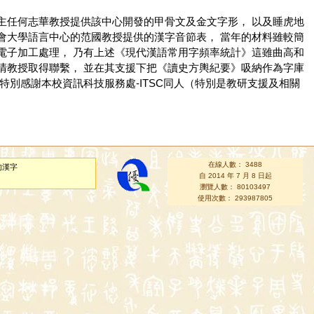
主任何志華教授提供該中心開發的甲骨文及金文字形， 以及睡虎地
會大學語言中心的范國教授提供的漢字音節表， 當年的材料雖較簡
電子加工處理， 乃有上述《現代漢語常用字頻率統計》這雖曲高和
清教授取得聯繫， 並在其支援下把《讀史方輿紀要》吸納作為字庫
別感謝本校資訊科技服務處-ITSC同人（特別是教研支援及相關
在線人數： 3488
的漢字
自 2014 年 7 月 8 日起
瀏覽人數： 80103497
使用次數： 293987805