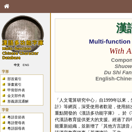
漢
Multi-functio
With A
Compone
中文
ENG
Shuowe
字形
Du Shi Fan
English-Chine
部首索引
筆畫索引
甲骨部件表
金文部件表
「人文電算研究中心」自1999年以來
形義源流通解
計》等網頁，深受使用者歡迎，使用頻次
字音
重點開發的《漢語多功能字庫》， 於
粵語音節表
代漢語教育提供更大的支援。經過了四年
粵語聲母表
能重新組織，並新增了「其他方言讀音
粵語韻母表