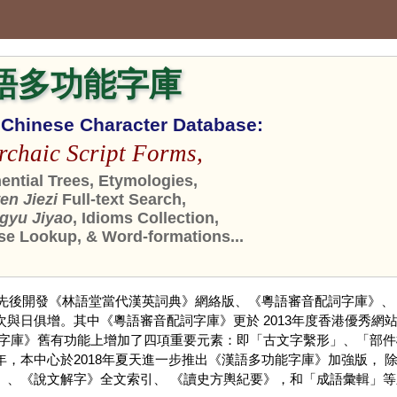
語多功能字庫
n Chinese Character Database:
rchaic Script Forms,
ntial Trees, Etymologies,
n Jiezi
Full-text Search,
gyu Jiyao
, Idioms Collection,
se Lookup, & Word-formations...
，先後開發《林語堂當代漢英詞典》網絡版、《粵語審音配詞字庫》、
與日俱增。其中《粵語審音配詞字庫》更於 2013年度香港優秀網站
《字庫》舊有功能上增加了四項重要元素：即「古文字繫形」、「部件
，本中心於2018年夏天進一步推出《漢語多功能字庫》加強版，
」、《說文解字》全文索引、 《讀史方輿紀要》，和「成語彙輯」