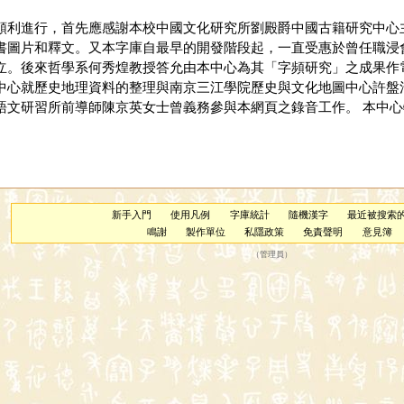
順利進行，首先應感謝本校中國文化研究所劉殿爵中國古籍研究中心
書圖片和釋文。又本字庫自最早的開發階段起，一直受惠於曾任職浸
立。後來哲學系何秀煌教授答允由本中心為其「字頻研究」之成果作
中心就歷史地理資料的整理與南京三江學院歷史與文化地圖中心許盤
文研習所前導師陳京英女士曾義務參與本網頁之錄音工作。 本中心特
新手入門
使用凡例
字庫統計
隨機漢字
最近被搜索
鳴謝
製作單位
私隱政策
免責聲明
意見簿
（
管理員
）