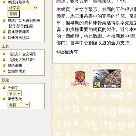
語漢字教育從事「基礎建設」工作。
粵語分類字表:
本網頁「古文字繫形」方面的工作得以
秦簡、馬王堆帛書中的完整的竹簡、帛
粵語注音系統對照表
單，但早期的資料庫骨架遂得以率先建
[
聲母
|
韻母
|
聲調
]
寡，但實極重要的網頁的製作。近年本
普通話音節表
的一個組模，特此致謝。本校新雅中國語
其他方言讀音
部門）自本中心創辦以還的全力支持。
工具
©版權所有
《說文》全文索引
《讀史方輿紀要》
成語彙輯
繁簡對照表
設定
冷僻字:
粵音系統: