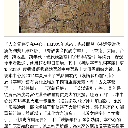
「人文電算研究中心」自1999年以來，先後開發《林語堂當代
漢英詞典》網絡版、《粵語審音配詞字庫》、《香港、大陸、台
灣 - 跨地區、跨年代：現代漢語常用字頻率統計》等網頁，深受
使用者歡迎，使用頻次與日俱增。其中《粵語審音配詞字庫》更
於 2013年度香港優秀網站選舉中獲選為十大優秀網站之首。其
後本中心於2014年夏推出了重點開發的《漢語多功能字庫》，
於《字庫》舊有功能上增加了四項重要元素：即「古文字繫
形」、「部件樹」、「形義通解」、「英漢索引」等， 目的是
從資訊角度為當代漢語教育提供更大的支援。經過了四年，本中
心於2018年夏天進一步推出《漢語多功能字庫》加強版， 除於
「形義通解」部份增補了和修繕了大量詞條外，還把原有的功能
重新組織，並新增了「其他方言讀音」、《說文解字》全文索
引、 《讀史方輿紀要》，和「成語彙輯」等新功能。本中心的
運作宗旨始終如一，就是竭盡所能，為未來的漢語漢字教育從事