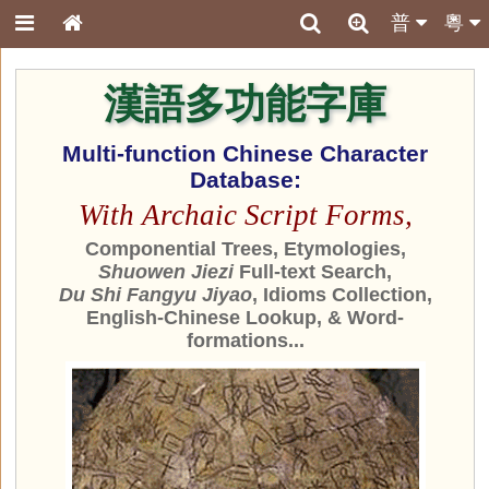
普
粵
漢語多功能字庫
Multi-function Chinese Character
Database:
With Archaic Script Forms,
Componential Trees, Etymologies,
Shuowen Jiezi
Full-text Search,
Du Shi Fangyu Jiyao
, Idioms Collection,
English-Chinese Lookup, & Word-
formations...