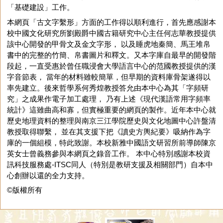
「基礎建設」工作。
本網頁「古文字繫形」方面的工作得以順利進行，首先應感謝本
校中國文化研究所劉殿爵中國古籍研究中心主任何志華教授提供
該中心開發的甲骨文及金文字形， 以及睡虎地秦簡、馬王堆帛
書中的完整的竹簡、帛書圖片和釋文。又本字庫自最早的開發階
段起，一直受惠於曾任職浸會大學語言中心的范國教授提供的漢
字音節表， 當年的材料雖較簡單，但早期的資料庫骨架遂得以
率先建立。後來哲學系何秀煌教授答允由本中心為其「字頻研
究」之成果作電子加工處理， 乃有上述《現代漢語常用字頻率
統計》這雖曲高和寡，但實極重要的網頁的製作。近年本中心就
歷史地理資料的整理與南京三江學院歷史與文化地圖中心許盤清
教授取得聯繫， 並在其支援下把《讀史方輿紀要》吸納作為字
庫的一個組模，特此致謝。本校新雅中國語文研習所前導師陳京
英女士曾義務參與本網頁之錄音工作。 本中心特別感謝本校資
訊科技服務處-ITSC同人（特別是教研支援及相關部門）自本中
心創辦以還的全力支持。
©版權所有