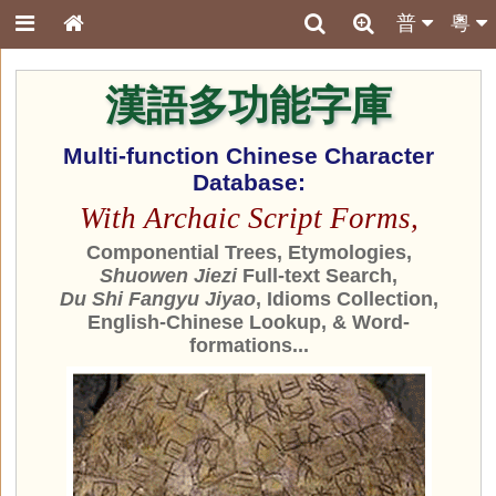
普
粵
漢語多功能字庫
Multi-function Chinese Character
Database:
With Archaic Script Forms,
Componential Trees, Etymologies,
Shuowen Jiezi
Full-text Search,
Du Shi Fangyu Jiyao
, Idioms Collection,
English-Chinese Lookup, & Word-
formations...