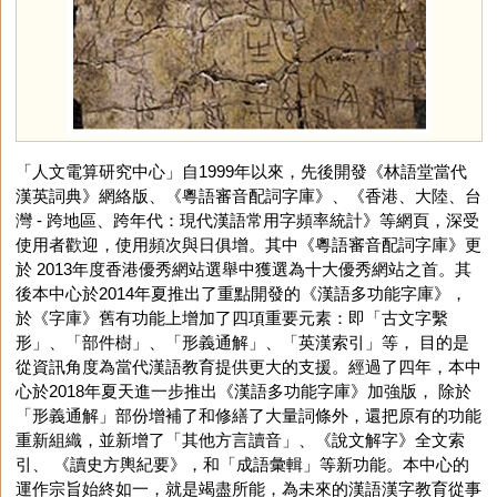
「人文電算研究中心」自1999年以來，先後開發《林語堂當代
漢英詞典》網絡版、《粵語審音配詞字庫》、《香港、大陸、台
灣 - 跨地區、跨年代：現代漢語常用字頻率統計》等網頁，深受
使用者歡迎，使用頻次與日俱增。其中《粵語審音配詞字庫》更
於 2013年度香港優秀網站選舉中獲選為十大優秀網站之首。其
後本中心於2014年夏推出了重點開發的《漢語多功能字庫》，
於《字庫》舊有功能上增加了四項重要元素：即「古文字繫
形」、「部件樹」、「形義通解」、「英漢索引」等， 目的是
從資訊角度為當代漢語教育提供更大的支援。經過了四年，本中
心於2018年夏天進一步推出《漢語多功能字庫》加強版， 除於
「形義通解」部份增補了和修繕了大量詞條外，還把原有的功能
重新組織，並新增了「其他方言讀音」、《說文解字》全文索
引、 《讀史方輿紀要》，和「成語彙輯」等新功能。本中心的
運作宗旨始終如一，就是竭盡所能，為未來的漢語漢字教育從事