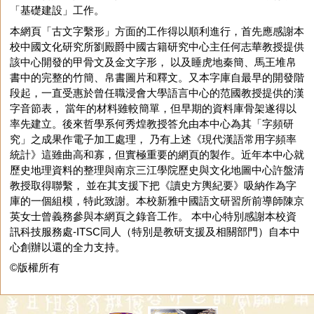
「基礎建設」工作。
本網頁「古文字繫形」方面的工作得以順利進行，首先應感謝本
校中國文化研究所劉殿爵中國古籍研究中心主任何志華教授提供
該中心開發的甲骨文及金文字形， 以及睡虎地秦簡、馬王堆帛
書中的完整的竹簡、帛書圖片和釋文。又本字庫自最早的開發階
段起，一直受惠於曾任職浸會大學語言中心的范國教授提供的漢
字音節表， 當年的材料雖較簡單，但早期的資料庫骨架遂得以
率先建立。後來哲學系何秀煌教授答允由本中心為其「字頻研
究」之成果作電子加工處理， 乃有上述《現代漢語常用字頻率
統計》這雖曲高和寡，但實極重要的網頁的製作。近年本中心就
歷史地理資料的整理與南京三江學院歷史與文化地圖中心許盤清
教授取得聯繫， 並在其支援下把《讀史方輿紀要》吸納作為字
庫的一個組模，特此致謝。本校新雅中國語文研習所前導師陳京
英女士曾義務參與本網頁之錄音工作。 本中心特別感謝本校資
訊科技服務處-ITSC同人（特別是教研支援及相關部門）自本中
心創辦以還的全力支持。
©版權所有