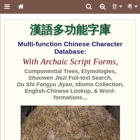
普
粵
漢語多功能字庫
Multi-function Chinese Character
Database:
With Archaic Script Forms,
Componential Trees, Etymologies,
Shuowen Jiezi
Full-text Search,
Du Shi Fangyu Jiyao
, Idioms Collection,
English-Chinese Lookup, & Word-
formations...