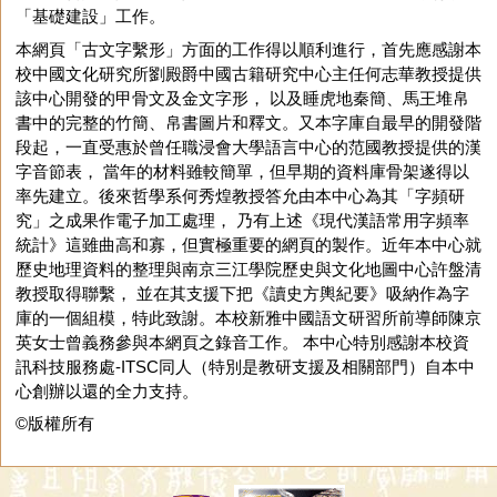
「基礎建設」工作。
本網頁「古文字繫形」方面的工作得以順利進行，首先應感謝本
校中國文化研究所劉殿爵中國古籍研究中心主任何志華教授提供
該中心開發的甲骨文及金文字形， 以及睡虎地秦簡、馬王堆帛
書中的完整的竹簡、帛書圖片和釋文。又本字庫自最早的開發階
段起，一直受惠於曾任職浸會大學語言中心的范國教授提供的漢
字音節表， 當年的材料雖較簡單，但早期的資料庫骨架遂得以
率先建立。後來哲學系何秀煌教授答允由本中心為其「字頻研
究」之成果作電子加工處理， 乃有上述《現代漢語常用字頻率
統計》這雖曲高和寡，但實極重要的網頁的製作。近年本中心就
歷史地理資料的整理與南京三江學院歷史與文化地圖中心許盤清
教授取得聯繫， 並在其支援下把《讀史方輿紀要》吸納作為字
庫的一個組模，特此致謝。本校新雅中國語文研習所前導師陳京
英女士曾義務參與本網頁之錄音工作。 本中心特別感謝本校資
訊科技服務處-ITSC同人（特別是教研支援及相關部門）自本中
心創辦以還的全力支持。
©版權所有