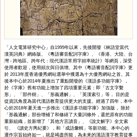
「人文電算研究中心」自1999年以來，先後開發《林語堂當代
漢英詞典》網絡版、《粵語審音配詞字庫》、《香港、大陸、台
灣 - 跨地區、跨年代：現代漢語常用字頻率統計》等網頁，深受
使用者歡迎，使用頻次與日俱增。其中《粵語審音配詞字庫》更
於 2013年度香港優秀網站選舉中獲選為十大優秀網站之首。其
後本中心於2014年夏推出了重點開發的《漢語多功能字庫》，
於《字庫》舊有功能上增加了四項重要元素：即「古文字繫
形」、「部件樹」、「形義通解」、「英漢索引」等， 目的是
從資訊角度為當代漢語教育提供更大的支援。經過了四年，本中
心於2018年夏天進一步推出《漢語多功能字庫》加強版， 除於
「形義通解」部份增補了和修繕了大量詞條外，還把原有的功能
重新組織，並新增了「其他方言讀音」、《說文解字》全文索
引、 《讀史方輿紀要》，和「成語彙輯」等新功能。本中心的
運作宗旨始終如一，就是竭盡所能，為未來的漢語漢字教育從事