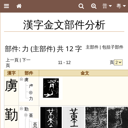
普
粵
漢字金文部件分析
部件: 力 (主部件) 共 12 字
主部件
|
包括子部件
上一頁
| 下一
頁
11 - 12
頁
漢字
部件
金文
虜
虜
虍
◎
力
勤
勤
堇