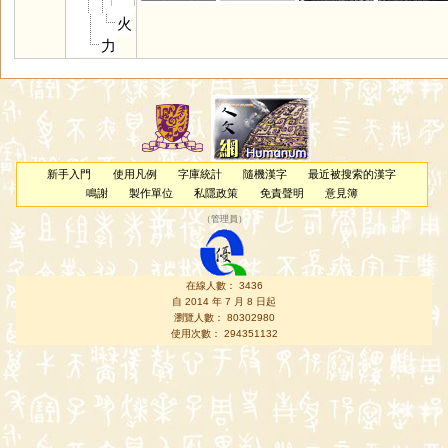
火
力
新手入門
使用凡例
字庫統計
隨機漢字
最近被搜索的漢字
鳴謝
製作單位
私隱政策
免責聲明
意見簿
（
管理員
）
在線人數： 3436
自 2014 年 7 月 8 日起
瀏覽人數： 80302980
使用次數： 294351132