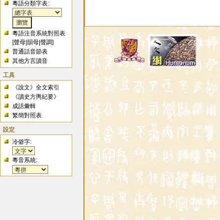
粵語分類字表:
粵語注音系統對照表
[
聲母
|
韻母
|
聲調
]
普通話音節表
其他方言讀音
工具
《說文》全文索引
《讀史方輿紀要》
成語彙輯
繁簡對照表
設定
冷僻字:
粵音系統: