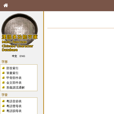
中文
ENG
字形
部首索引
筆畫索引
甲骨部件表
金文部件表
形義源流通解
字音
粵語音節表
粵語聲母表
粵語韻母表