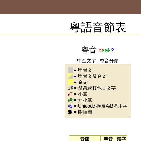
粵語音節表
粵音
d
aak
?
甲金文字
|
粵音分類
= 甲骨文
= 甲骨文及金文
= 金文
斜
= 簡帛或其他古文字
紅
= 小篆
綠
= 無小篆
藍
= Unicode 擴展A/B區用字
粗
= 附插圖
音節
粵音
漢字