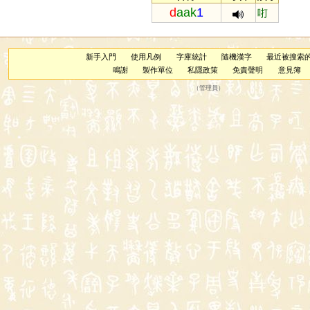
d
aak
1
咑
新手入門
使用凡例
字庫統計
隨機漢字
最近被搜索
鳴謝
製作單位
私隱政策
免責聲明
意見簿
（
管理員
）