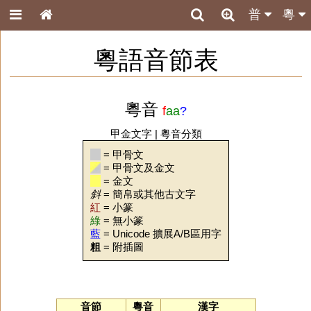
普
粵
粵語音節表
粵音
f
aa
?
甲金文字
|
粵音分類
= 甲骨文
= 甲骨文及金文
= 金文
斜
= 簡帛或其他古文字
紅
= 小篆
綠
= 無小篆
藍
= Unicode 擴展A/B區用字
粗
= 附插圖
音節
粵音
漢字