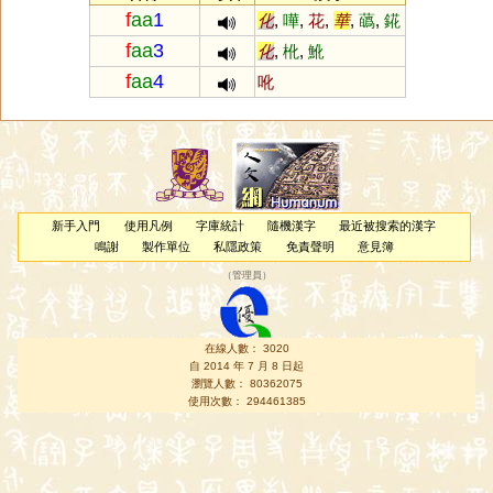
f
aa
1
化
,
嘩
,
花
,
華
,
蘤
,
錵
f
aa
3
化
,
杹
,
魤
f
aa
4
吪
新手入門
使用凡例
字庫統計
隨機漢字
最近被搜索的漢字
鳴謝
製作單位
私隱政策
免責聲明
意見簿
（
管理員
）
在線人數： 3020
自 2014 年 7 月 8 日起
瀏覽人數： 80362075
使用次數： 294461385