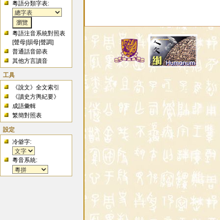
粵語分類字表:
粵語注音系統對照表
[
聲母
|
韻母
|
聲調
]
普通話音節表
其他方言讀音
工具
《說文》全文索引
《讀史方輿紀要》
成語彙輯
繁簡對照表
設定
冷僻字:
粵音系統: