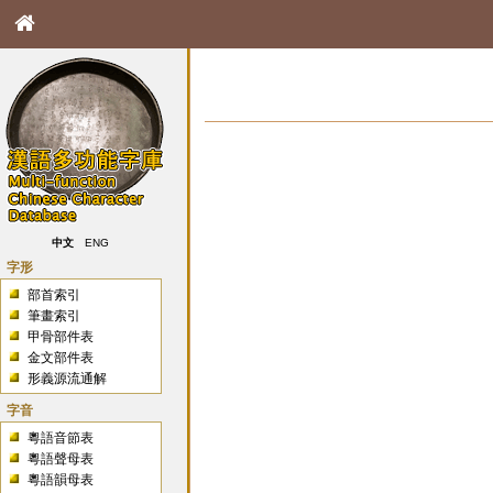
中文
ENG
字形
部首索引
筆畫索引
甲骨部件表
金文部件表
形義源流通解
字音
粵語音節表
粵語聲母表
粵語韻母表