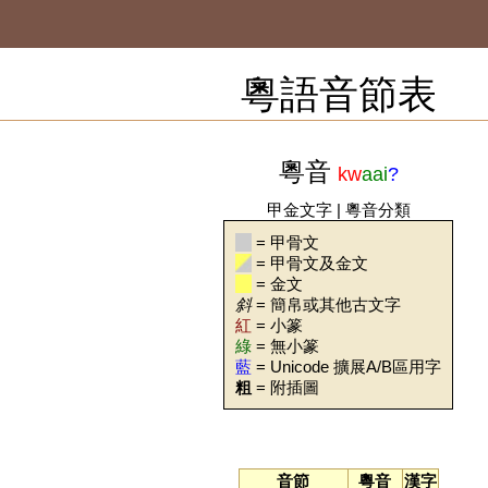
粵語音節表
粵音
kw
aai
?
甲金文字
|
粵音分類
= 甲骨文
= 甲骨文及金文
= 金文
斜
= 簡帛或其他古文字
紅
= 小篆
綠
= 無小篆
藍
= Unicode 擴展A/B區用字
粗
= 附插圖
音節
粵音
漢字