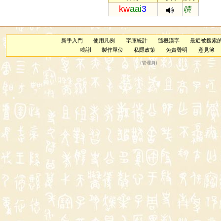
kw
aai
3
嘳
新手入門
使用凡例
字庫統計
隨機漢字
最近被搜索
鳴謝
製作單位
私隱政策
免責聲明
意見簿
（
管理員
）