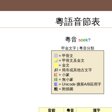
粵語音節表
粵音
s
oek
?
甲金文字
|
粵音分類
= 甲骨文
= 甲骨文及金文
= 金文
斜
= 簡帛或其他古文字
紅
= 小篆
綠
= 無小篆
藍
= Unicode 擴展A/B區用字
粗
= 附插圖
音節
粵音
漢字