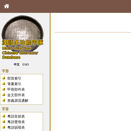
中文
ENG
字形
部首索引
筆畫索引
甲骨部件表
金文部件表
形義源流通解
字音
粵語音節表
粵語聲母表
粵語韻母表