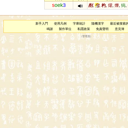
s
oek
3
削
,
勺
,
杓
,
燿
,
爍
,
獡
,
新手入門
使用凡例
字庫統計
隨機漢字
最近被搜索
鳴謝
製作單位
私隱政策
免責聲明
意見簿
（
管理員
）