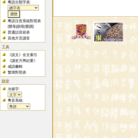
粵語分類字表:
粵語注音系統對照表
[
聲母
|
韻母
|
聲調
]
普通話音節表
其他方言讀音
工具
《說文》全文索引
《讀史方輿紀要》
成語彙輯
繁簡對照表
設定
冷僻字:
粵音系統: