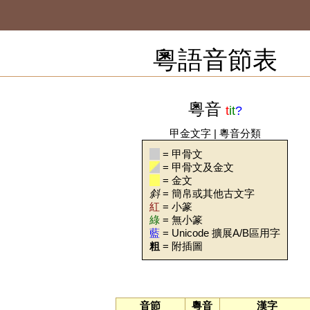
粵語音節表
粵音
t
it
?
甲金文字
|
粵音分類
= 甲骨文
= 甲骨文及金文
= 金文
斜
= 簡帛或其他古文字
紅
= 小篆
綠
= 無小篆
藍
= Unicode 擴展A/B區用字
粗
= 附插圖
音節
粵音
漢字