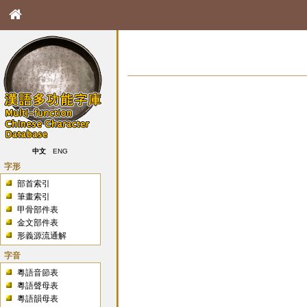
中文
ENG
字形
部首索引
筆畫索引
甲骨部件表
金文部件表
形義源流通解
字音
粵語音節表
粵語聲母表
粵語韻母表