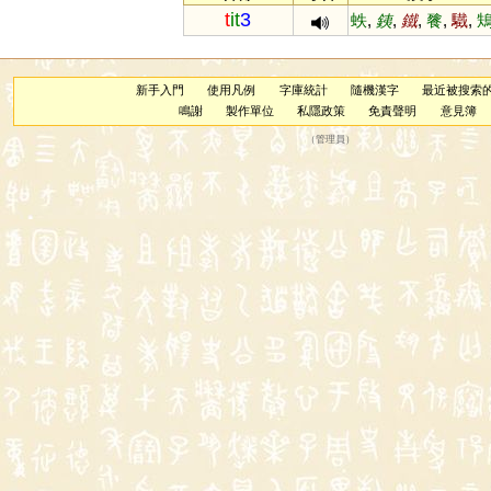
t
it
3
蛈
,
銕
,
鐵
,
餮
,
驖
,
新手入門
使用凡例
字庫統計
隨機漢字
最近被搜索
鳴謝
製作單位
私隱政策
免責聲明
意見簿
（
管理員
）