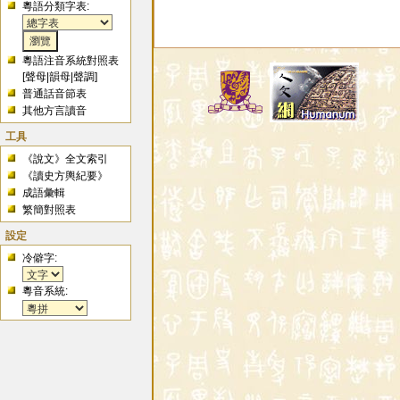
粵語分類字表:
粵語注音系統對照表
[
聲母
|
韻母
|
聲調
]
普通話音節表
其他方言讀音
工具
《說文》全文索引
《讀史方輿紀要》
成語彙輯
繁簡對照表
設定
冷僻字:
粵音系統: