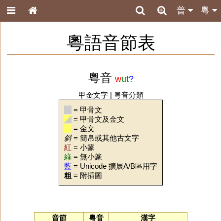
普
粵
粵語音節表
粵音
w
ut
?
甲金文字
|
粵音分類
= 甲骨文
= 甲骨文及金文
= 金文
斜
= 簡帛或其他古文字
紅
= 小篆
綠
= 無小篆
藍
= Unicode 擴展A/B區用字
粗
= 附插圖
音節
粵音
漢字