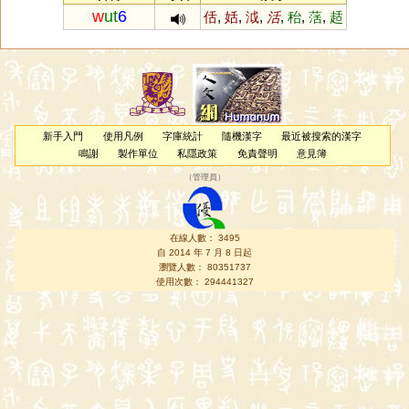
w
ut
6
佸
,
姡
,
泧
,
活
,
秮
,
萿
,
趏
新手入門
使用凡例
字庫統計
隨機漢字
最近被搜索的漢字
鳴謝
製作單位
私隱政策
免責聲明
意見簿
（
管理員
）
在線人數： 3495
自 2014 年 7 月 8 日起
瀏覽人數： 80351737
使用次數： 294441327