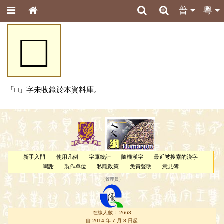
普
粵
□
「□」字未收錄於本資料庫。
新手入門
使用凡例
字庫統計
隨機漢字
最近被搜索的漢字
鳴謝
製作單位
私隱政策
免責聲明
意見簿
（
管理員
）
在線人數： 2663
自 2014 年 7 月 8 日起