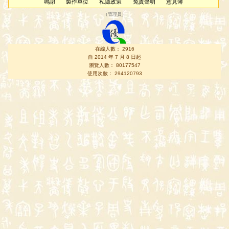
鳴謝
製作單位
私隱政策
免責聲明
意見簿
（
管理員
）
在線人數： 2916
自 2014 年 7 月 8 日起
瀏覽人數： 80177547
使用次數： 294120793