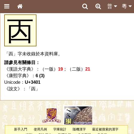
普
粵
㐁
「㐁」字未收錄於本資料庫。
請參見有關條目：
《漢語大字典》：（一版）
19
；（二版）
21
《康熙字典》：
6 (3)
Unicode：
U+3401
《說文》：「
㐁
」
新手入門
使用凡例
字庫統計
隨機漢字
最近被搜索的漢字