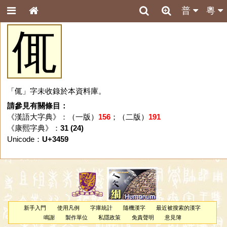
普
粵
㑙
「㑙」字未收錄於本資料庫。
請參見有關條目：
《漢語大字典》：（一版）
156
；（二版）
191
《康熙字典》：
31 (24)
Unicode：
U+3459
新手入門
使用凡例
字庫統計
隨機漢字
最近被搜索的漢字
鳴謝
製作單位
私隱政策
免責聲明
意見簿