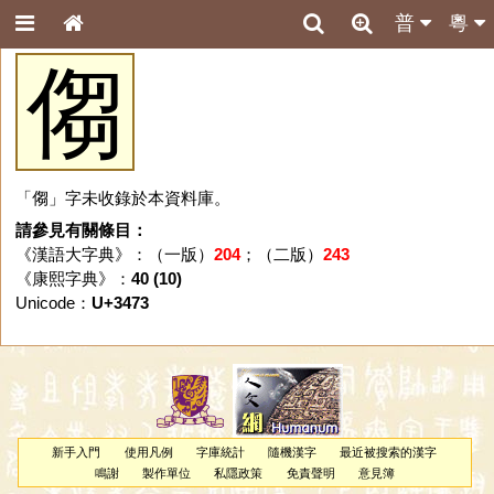
普
粵
㑳
「㑳」字未收錄於本資料庫。
請參見有關條目：
《漢語大字典》：（一版）
204
；（二版）
243
《康熙字典》：
40 (10)
Unicode：
U+3473
新手入門
使用凡例
字庫統計
隨機漢字
最近被搜索的漢字
鳴謝
製作單位
私隱政策
免責聲明
意見簿