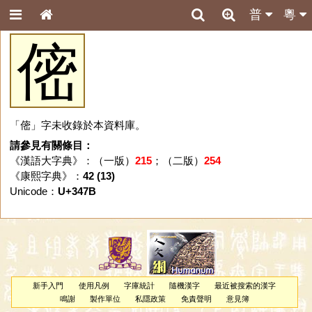
普
粵
㑻
「㑻」字未收錄於本資料庫。
請參見有關條目：
《漢語大字典》：（一版）
215
；（二版）
254
《康熙字典》：
42 (13)
Unicode：
U+347B
新手入門
使用凡例
字庫統計
隨機漢字
最近被搜索的漢字
鳴謝
製作單位
私隱政策
免責聲明
意見簿