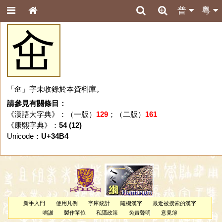
普
粵
㒴
「㒴」字未收錄於本資料庫。
請參見有關條目：
《漢語大字典》：（一版）
129
；（二版）
161
《康熙字典》：
54 (12)
Unicode：
U+34B4
新手入門
使用凡例
字庫統計
隨機漢字
最近被搜索的漢字
鳴謝
製作單位
私隱政策
免責聲明
意見簿