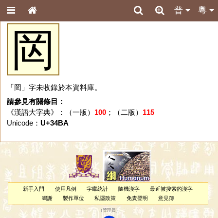
普
粵
㒺
「㒺」字未收錄於本資料庫。
請參見有關條目：
《漢語大字典》：（一版）
100
；（二版）
115
Unicode：
U+34BA
新手入門
使用凡例
字庫統計
隨機漢字
最近被搜索的漢字
鳴謝
製作單位
私隱政策
免責聲明
意見簿
（
管理員
）