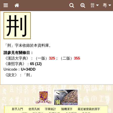
普
粵
㓝
「㓝」字未收錄於本資料庫。
請參見有關條目：
《漢語大字典》：（一版）
325
；（二版）
355
《康熙字典》：
65 (12)
Unicode：
U+34DD
《說文》：「
㓝
」
新手入門
使用凡例
字庫統計
隨機漢字
最近被搜索的漢字