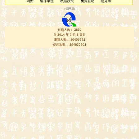
鳴謝
製作單位
私隱政策
免責聲明
意見簿
（
管理員
）
在線人數： 2859
自 2014 年 7 月 8 日起
瀏覽人數： 80456772
使用次數： 294635702