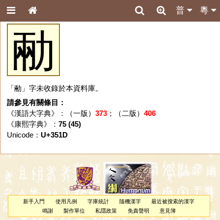
普
粵
㔝
「㔝」字未收錄於本資料庫。
請參見有關條目：
《漢語大字典》：（一版）
373
；（二版）
406
《康熙字典》：
75 (45)
Unicode：
U+351D
新手入門
使用凡例
字庫統計
隨機漢字
最近被搜索的漢字
鳴謝
製作單位
私隱政策
免責聲明
意見簿