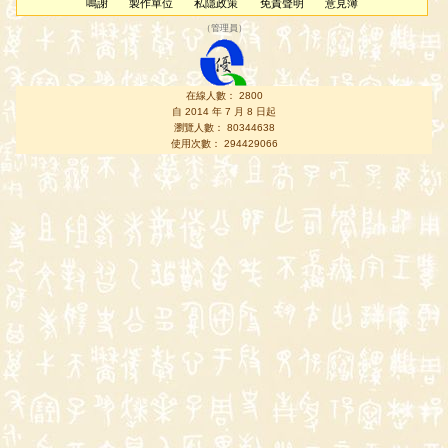
鳴謝
製作單位
私隱政策
免責聲明
意見簿
（
管理員
）
在線人數： 2800
自 2014 年 7 月 8 日起
瀏覽人數： 80344638
使用次數： 294429066