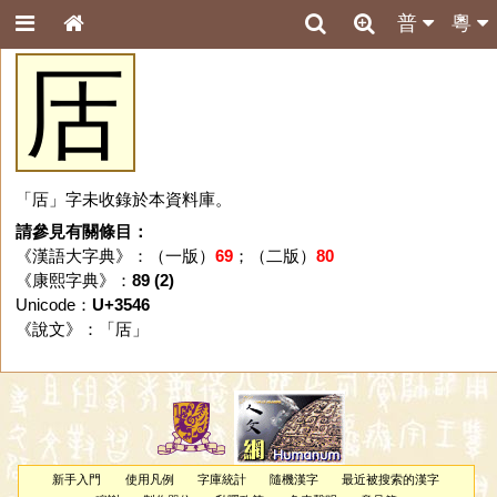
普
粵
㕆
「㕆」字未收錄於本資料庫。
請參見有關條目：
《漢語大字典》：（一版）
69
；（二版）
80
《康熙字典》：
89 (2)
Unicode：
U+3546
《說文》：「
㕆
」
新手入門
使用凡例
字庫統計
隨機漢字
最近被搜索的漢字