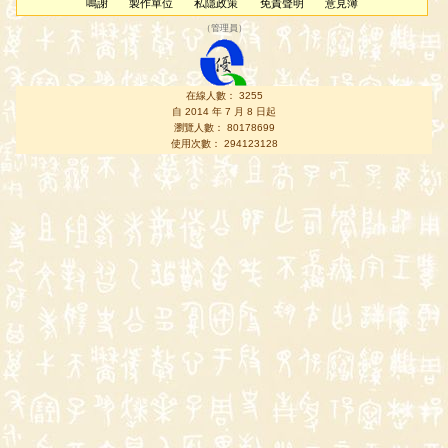
鳴謝
製作單位
私隱政策
免責聲明
意見簿
（
管理員
）
在線人數： 3255
自 2014 年 7 月 8 日起
瀏覽人數： 80178699
使用次數： 294123128