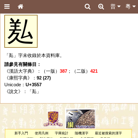
普
粵
㕗
「㕗」字未收錄於本資料庫。
請參見有關條目：
《漢語大字典》：（一版）
387
；（二版）
421
《康熙字典》：
92 (27)
Unicode：
U+3557
《說文》：「
㕗
」
新手入門
使用凡例
字庫統計
隨機漢字
最近被搜索的漢字