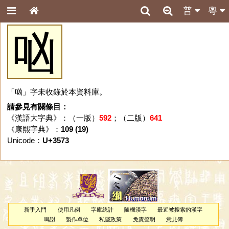
普
粵
㕳
「㕳」字未收錄於本資料庫。
請參見有關條目：
《漢語大字典》：（一版）
592
；（二版）
641
《康熙字典》：
109 (19)
Unicode：
U+3573
新手入門
使用凡例
字庫統計
隨機漢字
最近被搜索的漢字
鳴謝
製作單位
私隱政策
免責聲明
意見簿