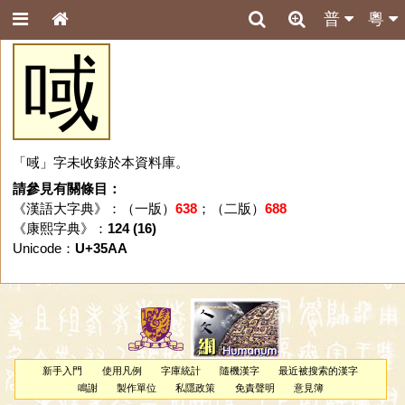
普
粵
㖪
「㖪」字未收錄於本資料庫。
請參見有關條目：
《漢語大字典》：（一版）
638
；（二版）
688
《康熙字典》：
124 (16)
Unicode：
U+35AA
新手入門
使用凡例
字庫統計
隨機漢字
最近被搜索的漢字
鳴謝
製作單位
私隱政策
免責聲明
意見簿