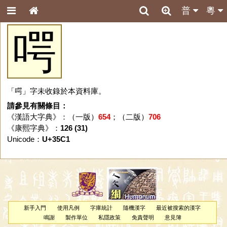
普
粵
㗁
「㗁」字未收錄於本資料庫。
請參見有關條目：
《漢語大字典》：（一版）
654
；（二版）
706
《康熙字典》：
126 (31)
Unicode：
U+35C1
新手入門
使用凡例
字庫統計
隨機漢字
最近被搜索的漢字
鳴謝
製作單位
私隱政策
免責聲明
意見簿