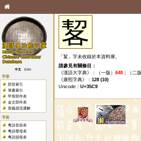
㗉
「㗉」字未收錄於本資料庫。
請參見有關條目：
中文
ENG
《漢語大字典》：（一版）
648
；（二
字形
《康熙字典》：
128 (10)
部首索引
Unicode：
U+35C9
筆畫索引
甲骨部件表
金文部件表
形義源流通解
字音
粵語音節表
粵語聲母表
粵語韻母表