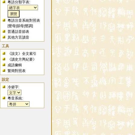
粵語分類字表:
粵語注音系統對照表
[
聲母
|
韻母
|
聲調
]
普通話音節表
其他方言讀音
工具
《說文》全文索引
《讀史方輿紀要》
成語彙輯
繁簡對照表
設定
冷僻字:
粵音系統: