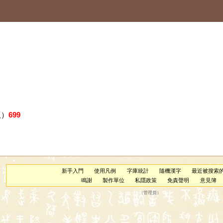
版）
699
新手入門
使用凡例
字庫統計
隨機漢字
最近被搜索
鳴謝
製作單位
私隱政策
免責聲明
意見簿
（
管理員
）