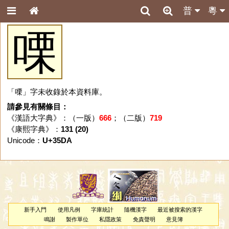
普
粵
㗚
「㗚」字未收錄於本資料庫。
請參見有關條目：
《漢語大字典》：（一版）
666
；（二版）
719
《康熙字典》：
131 (20)
Unicode：
U+35DA
新手入門
使用凡例
字庫統計
隨機漢字
最近被搜索的漢字
鳴謝
製作單位
私隱政策
免責聲明
意見簿