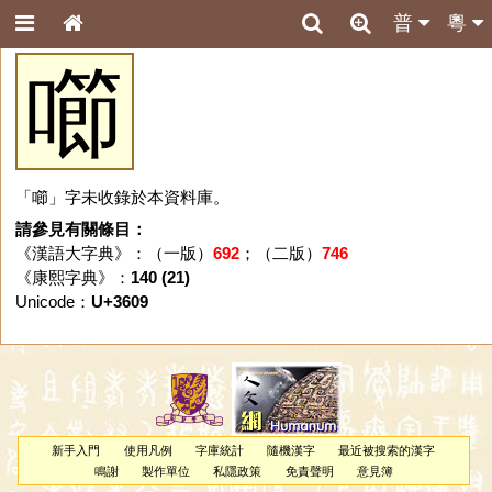
普
粵
㘉
「㘉」字未收錄於本資料庫。
請參見有關條目：
《漢語大字典》：（一版）
692
；（二版）
746
《康熙字典》：
140 (21)
Unicode：
U+3609
新手入門
使用凡例
字庫統計
隨機漢字
最近被搜索的漢字
鳴謝
製作單位
私隱政策
免責聲明
意見簿