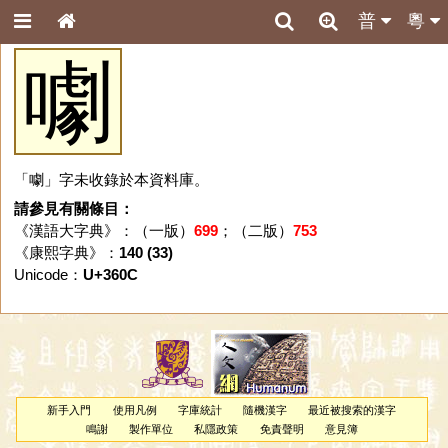
普
粵
㘌
「㘌」字未收錄於本資料庫。
請參見有關條目：
《漢語大字典》：（一版）
699
；（二版）
753
《康熙字典》：
140 (33)
Unicode：
U+360C
新手入門
使用凡例
字庫統計
隨機漢字
最近被搜索的漢字
鳴謝
製作單位
私隱政策
免責聲明
意見簿