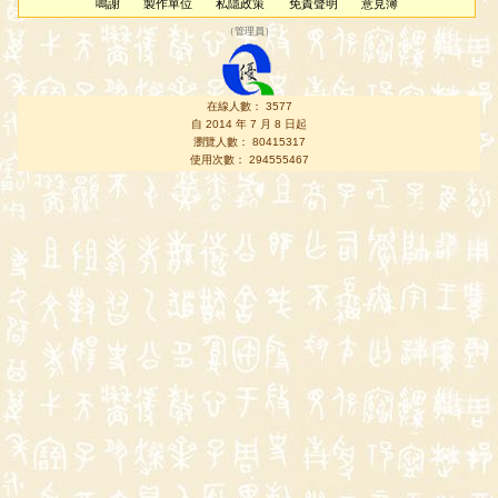
鳴謝
製作單位
私隱政策
免責聲明
意見簿
（
管理員
）
在線人數： 3577
自 2014 年 7 月 8 日起
瀏覽人數： 80415317
使用次數： 294555467