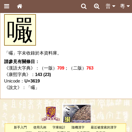
普
粵
㘙
「㘙」字未收錄於本資料庫。
請參見有關條目：
《漢語大字典》：（一版）
709
；（二版）
763
《康熙字典》：
143 (23)
Unicode：
U+3619
《說文》：「
㘙
」
新手入門
使用凡例
字庫統計
隨機漢字
最近被搜索的漢字