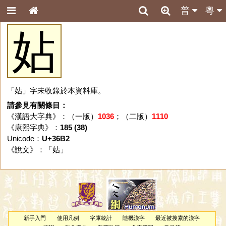
普
粵
㚲
「㚲」字未收錄於本資料庫。
請參見有關條目：
《漢語大字典》：（一版）
1036
；（二版）
1110
《康熙字典》：
185 (38)
Unicode：
U+36B2
《說文》：「
㚲
」
新手入門
使用凡例
字庫統計
隨機漢字
最近被搜索的漢字