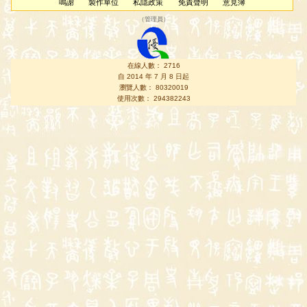
鳴謝
製作單位
私隱政策
免責聲明
意見簿
（
管理員
）
在線人數： 2716
自 2014 年 7 月 8 日起
瀏覽人數： 80320019
使用次數： 294382243