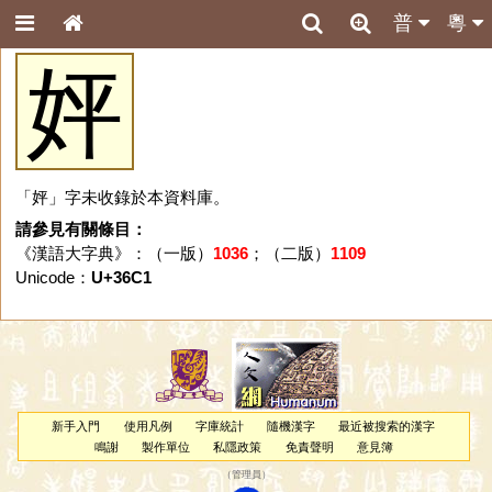
普
粵
㛁
「㛁」字未收錄於本資料庫。
請參見有關條目：
《漢語大字典》：（一版）
1036
；（二版）
1109
Unicode：
U+36C1
新手入門
使用凡例
字庫統計
隨機漢字
最近被搜索的漢字
鳴謝
製作單位
私隱政策
免責聲明
意見簿
（
管理員
）