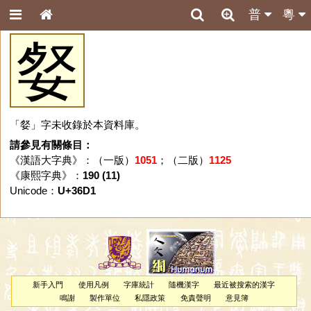
普
粵
㛑
「㛑」字未收錄於本資料庫。
請參見有關條目：
《漢語大字典》：（一版）
1051
；（二版）
1125
《康熙字典》：
190 (11)
Unicode：
U+36D1
新手入門
使用凡例
字庫統計
隨機漢字
最近被搜索的漢字
鳴謝
製作單位
私隱政策
免責聲明
意見簿