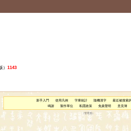
版）
1143
新手入門
使用凡例
字庫統計
隨機漢字
最近被搜索
鳴謝
製作單位
私隱政策
免責聲明
意見簿
（
管理員
）