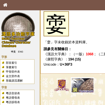
㛳
「㛳」字未收錄於本資料庫。
請參見有關條目：
中文
ENG
《漢語大字典》：（一版）
1068
；（二
字形
《康熙字典》：
194 (15)
部首索引
Unicode：
U+36F3
筆畫索引
甲骨部件表
金文部件表
形義源流通解
字音
粵語音節表
粵語聲母表
粵語韻母表