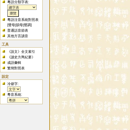
粵語分類字表:
粵語注音系統對照表
[
聲母
|
韻母
|
聲調
]
普通話音節表
其他方言讀音
工具
《說文》全文索引
《讀史方輿紀要》
成語彙輯
繁簡對照表
設定
冷僻字:
粵音系統: