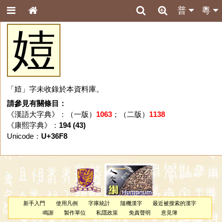
普
粵
㛸
「㛸」字未收錄於本資料庫。
請參見有關條目：
《漢語大字典》：（一版）
1063
；（二版）
1138
《康熙字典》：
194 (43)
Unicode：
U+36F8
新手入門
使用凡例
字庫統計
隨機漢字
最近被搜索的漢字
鳴謝
製作單位
私隱政策
免責聲明
意見簿