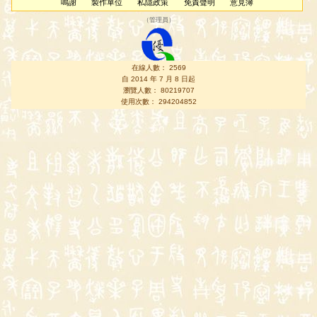
鳴謝
製作單位
私隱政策
免責聲明
意見簿
（
管理員
）
在線人數： 2569
自 2014 年 7 月 8 日起
瀏覽人數： 80219707
使用次數： 294204852