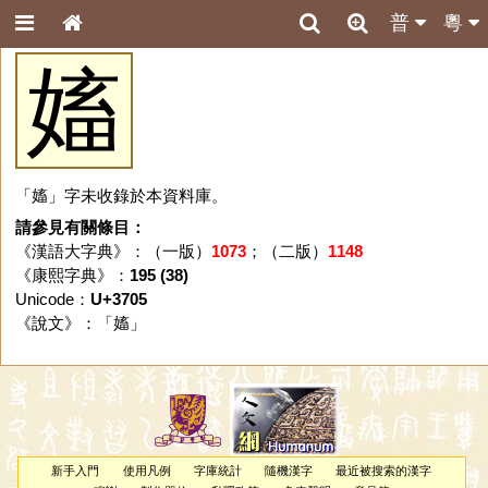
普
粵
㜅
「㜅」字未收錄於本資料庫。
請參見有關條目：
《漢語大字典》：（一版）
1073
；（二版）
1148
《康熙字典》：
195 (38)
Unicode：
U+3705
《說文》：「
㜅
」
新手入門
使用凡例
字庫統計
隨機漢字
最近被搜索的漢字